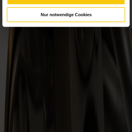
Nur notwendige Cookies