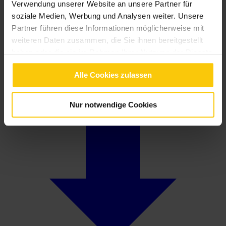
Verwendung unserer Website an unsere Partner für
soziale Medien, Werbung und Analysen weiter. Unsere
Partner führen diese Informationen möglicherweise mit
weiteren Daten zusammen, die Sie ihnen bereitgestellt
haben oder die sie im Rahmen Ihrer Nutzung der Dienste
gesammelt haben.
Allgemeine Bedingungen Gemeinschaftliche Erzeugungsanlagen
Alle Cookies zulassen
PDF - 174 KB
Nur notwendige Cookies