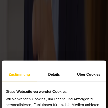
Zustimmung
Details
Über Cookies
BURGENLAND ENERGIE
Diese Webseite verwendet Cookies
Kasernenstraße 9
Wir verwenden Cookies, um Inhalte und Anzeigen zu
7000 Eisenstadt
personalisieren, Funktionen für soziale Medien anbieten