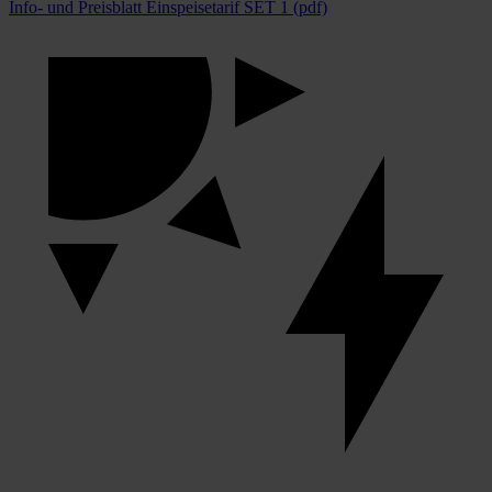
Info- und Preisblatt Einspeisetarif SET 1 (pdf)