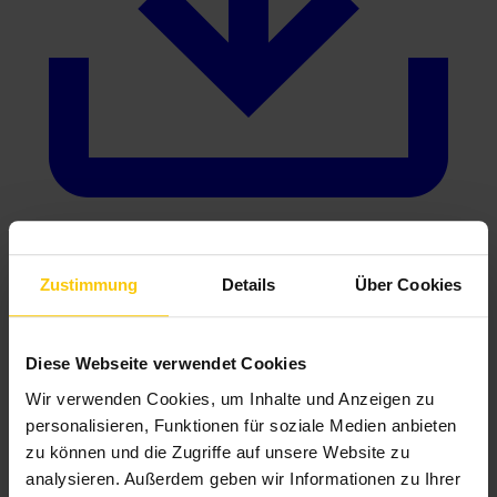
Zustimmung
Details
Über Cookies
Info- und Preisblatt Einspeisetarif SET1 2.0 (pdf)
FÜR BESTANDSKUND:INNEN
Diese Webseite verwendet Cookies
Wir verwenden Cookies, um Inhalte und Anzeigen zu
(nicht neu abschließbar)
personalisieren, Funktionen für soziale Medien anbieten
zu können und die Zugriffe auf unsere Website zu
analysieren. Außerdem geben wir Informationen zu Ihrer