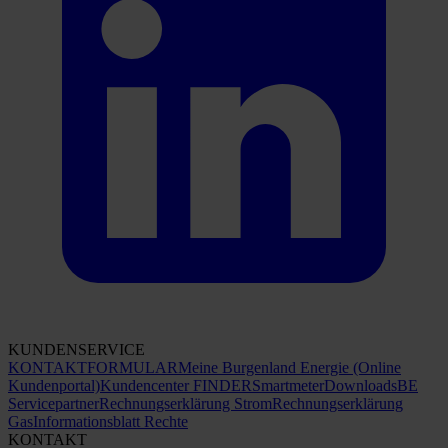
KUNDENSERVICE
KONTAKTFORMULAR
Meine Burgenland Energie (Online
Kundenportal)
Kundencenter FINDER
Smartmeter
Downloads
BE
Servicepartner
Rechnungserklärung Strom
Rechnungserklärung
Gas
Informationsblatt Rechte
KONTAKT