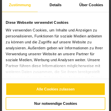
Zustimmung
Details
Über Cookies
Diese Webseite verwendet Cookies
Wir verwenden Cookies, um Inhalte und Anzeigen zu
personalisieren, Funktionen für soziale Medien anbieten
zu können und die Zugriffe auf unsere Website zu
analysieren. Außerdem geben wir Informationen zu Ihrer
Verwendung unserer Website an unsere Partner für
soziale Medien, Werbung und Analysen weiter. Unsere
Partner führen diese Informationen möglicherweise mit
weiteren Daten zusammen, die Sie ihnen bereitgestellt
haben oder die sie im Rahmen Ihrer Nutzung der Dienste
gesammelt haben.
Alle Cookies zulassen
Nur notwendige Cookies