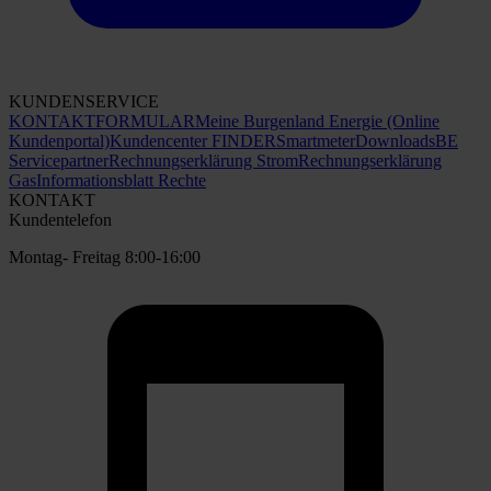
KUNDENSERVICE
KONTAKTFORMULAR
Meine Burgenland Energie (Online
Kundenportal)
Kundencenter FINDER
Smartmeter
Downloads
BE
Servicepartner
Rechnungserklärung Strom
Rechnungserklärung
Gas
Informationsblatt Rechte
KONTAKT
Kundentelefon
Montag- Freitag 8:00-16:00